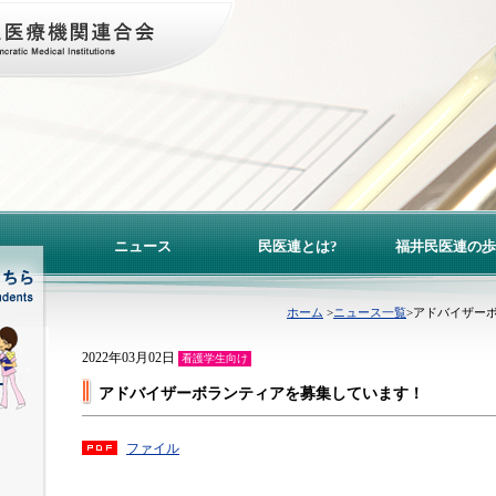
ニュース
民医連とは?
福井民医連の歩
ホーム
>
ニュース一覧
>アドバイザー
2022年03月02日
看護学生向け
アドバイザーボランティアを募集しています！
ファイル