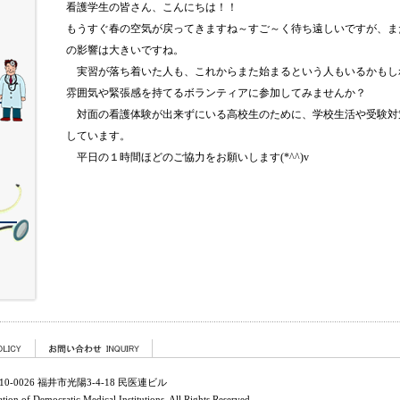
看護学生の皆さん、こんにちは！！
もうすぐ春の空気が戻ってきますね～すご～く待ち遠しいですが、ま
の影響は大きいですね。
実習が落ち着いた人も、これからまた始まるという人もいるかもし
雰囲気や緊張感を持てるボランティアに参加してみませんか？
対面の看護体験が出来ずにいる高校生のために、学校生活や受験対
しています。
平日の１時間ほどのご協力をお願いします(*^^)v
0-0026 福井市光陽3-4-18 民医連ビル
on of Democratic Medical Institutions. All Rights Reserved